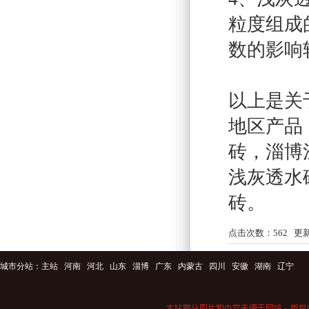
粒度组成
数的影响
以上是关
地区产品
砖
，
淄博
浅灰透水
砖
。
点击次数：
562
更新时
城市分站：
主站
河南
河北
山东
淄博
广东
内蒙古
四川
安徽
湖南
辽宁