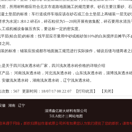
垫层，所用材料都应符合北京市道路地面施工的规范要求。砂石主要注重砂、石
.混凝土垫层的标准：车行道或停车场应该在砂石或三合土垫层上再铺装一层无砂混
要求为水泥1:水0.2:碎石6，碎石粒径为5—20间开展有效集配，碎石要用水
人工或机械设备辗压夯实，要达标一定的密实度。
.找平层(粘合层)的标准：找平层应尽量用中砂或粗砂加10%的白灰搅拌后摊平(不
者之间。
.铺装的标准：铺装应按成都市地面施工规范进行实际操作，铺设后缝与缝两者
上是关于四川浅灰透水砖厂家，四川浅灰透水砖价格的详细介绍
区产品：
河南浅灰透水砖
，
河北浅灰透水砖
，
山东浅灰透水砖
，
淄博浅灰透水
，
安徽浅灰透水砖
，
湖南浅灰透水砖
，
辽宁浅灰透水砖
。
击次数：
567
更新时间：18/07/17 08:22:07 【
打印此页
】 【
关闭
】
安徽
湖南
辽宁
淄博鑫亿耐火材料有限公司
51LA统计
|
|
网站地图