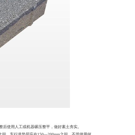
平整后使用人工或机器碾压整平，做好素土夯实。
之间，车行道垫层应在150—200mm之间。不管使用何