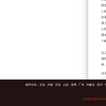
种
3
比
用
4
两
5
以
地
砖
点
城市分站：
主站
河南
河北
山东
淄博
广东
内蒙古
四川