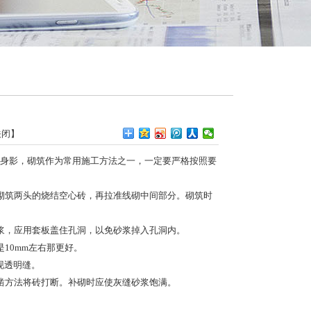
关闭
】
身影，砌筑作为常用施工方法之一，一定要严格按照要
砌筑两头的
烧结空心砖
，再拉准线砌中间部分。砌筑时
，应用套板盖住孔洞，以免砂浆掉入孔洞内。
10mm左右那更好。
现透明缝。
方法将砖打断。补砌时应使灰缝砂浆饱满。