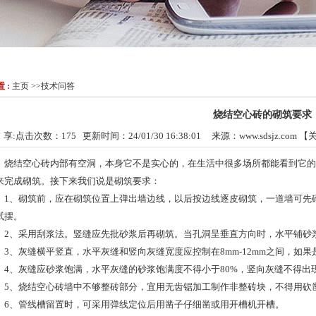
 :
主页
>>
技术问答
烧结空心砖的砌筑要求
 享:
点击次数：
175
更新时间：24/01/30 16:38:01 来源：
www.sdsjz.com
【
结空心砖内部有空洞，本身它不是实心的，在生活中很多场所都能看到它的
来完成砌筑。接下来我们说是砌筑要求：
、砌筑前，应在砌筑位置上弹出墙边线，以后按边线逐皮砌筑，一道墙可先
试摆。
、采用刮浆法。竖缝应先批砂浆后再砌筑。当孔洞呈垂直方向时，水平铺砂浆
、灰缝横平竖直，水平灰缝和竖向灰缝宽度应控制在8mm-12mm之间，如果是
、灰缝应砂浆饱满，水平灰缝的砂浆饱满度不得小于80%，竖向灰缝不得出
、烧结空心砖墙中不够整砖部分，宜用无齿锯加工制作非整砖块，不得用砍凿
、管线槽留置时，可采用弹线定位后用凿子仔细凿或用开槽机开槽。